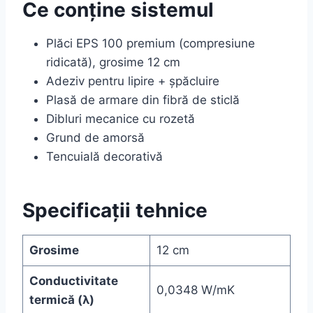
Ce conține sistemul
Plăci EPS 100 premium (compresiune
ridicată), grosime 12 cm
Adeziv pentru lipire + șpăcluire
Plasă de armare din fibră de sticlă
Dibluri mecanice cu rozetă
Grund de amorsă
Tencuială decorativă
Specificații tehnice
Grosime
12 cm
Conductivitate
0,0348 W/mK
termică (λ)