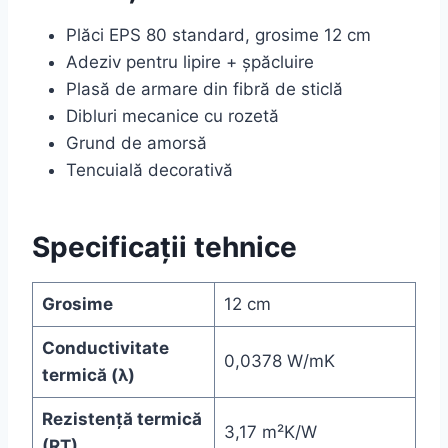
Plăci EPS 80 standard, grosime 12 cm
Adeziv pentru lipire + șpăcluire
Plasă de armare din fibră de sticlă
Dibluri mecanice cu rozetă
Grund de amorsă
Tencuială decorativă
Specificații tehnice
Grosime
12 cm
Conductivitate
0,0378 W/mK
termică (λ)
Rezistență termică
3,17 m²K/W
(RT)