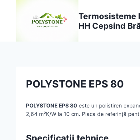
Skip
to
Termosisteme EP
content
HH Cepsind Bră
POLYSTONE EPS 80
POLYSTONE EPS 80
este un polistiren expan
2,64 m²K/W la 10 cm. Placa de referință pentru
Specificații tehnice