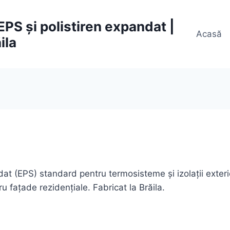
S și polistiren expandat |
Acasă
ila
dat (EPS) standard pentru termosisteme și izolații exte
 fațade rezidențiale. Fabricat la Brăila.